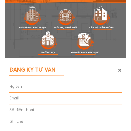
×
ĐĂNG KÝ TƯ VẤN