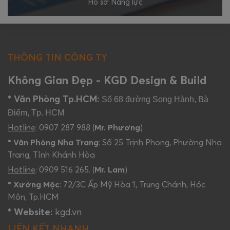
Hồ sơ Năng lực
THÔNG TIN CÔNG TY
Không Gian Đẹp - KGD Design & Build
* Văn Phòng Tp.HCM:
Số 68 đường Song Hành, Bà
Điểm, Tp. HCM
Hotline
: 0907 287 988 (
Mr. Phương
)
* Văn Phòng Nha Trang
: Số 25 Trịnh Phong, Phường Nha
Trang, Tỉnh Khánh Hòa
Hotline
: 0909 516 265. (
Mr. Lam
)
* Xưởng Mộc
: 72/3C Ấp Mỹ Hòa 1, Trung Chánh, Hóc
Môn, Tp.HCM
* Website:
kgd.vn
LIÊN KẾT NHANH