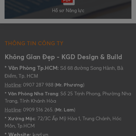
Hồ sơ Năng lực
THÔNG TIN CÔNG TY
Không Gian Đẹp - KGD Design & Build
* Văn Phòng Tp.HCM:
Số 68 đường Song Hành, Bà
Điểm, Tp. HCM
Hotline
: 0907 287 988 (
Mr. Phương
)
* Văn Phòng Nha Trang
: Số 25 Trịnh Phong, Phường Nha
Trang, Tỉnh Khánh Hòa
Hotline
: 0909 516 265. (
Mr. Lam
)
* Xưởng Mộc
: 72/3C Ấp Mỹ Hòa 1, Trung Chánh, Hóc
Môn, Tp.HCM
* Website:
kgd.vn