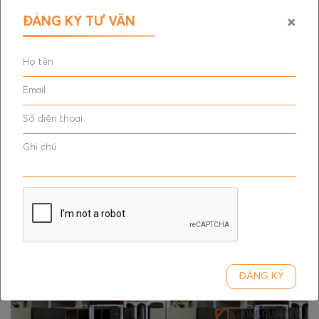
×
ĐĂNG KÝ TƯ VẤN
CĂN HỘ CHUNG CƯ TDH SPA
ĐĂNG KÝ