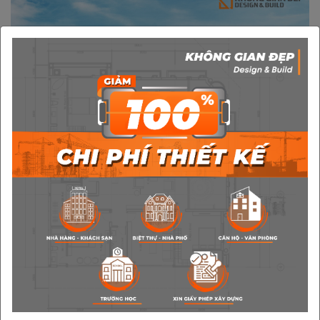
CĂN HỘ PHỨC HỢP