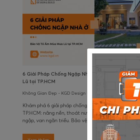
6 Giải Pháp Chống Ngập Nhà Ở: Bảo Vệ Tổ Ấm M
Lũ tại TP.HCM
Không Gian Đẹp - KGD Design & Build
Khám phá 6 giải pháp chống ngập nhà ở hiệu quả c
TP.HCM: nâng nền, thoát nước, chống thấm, cửa c
ngập, van ngăn triều. Bảo vệ tổ ấm mùa mưa lũ.