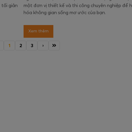
 tối giản
một đơn vị thiết kế và thi công chuyên nghiệp để 
hóa không gian sống mơ ước của bạn.
Xem thêm
1
2
3
›