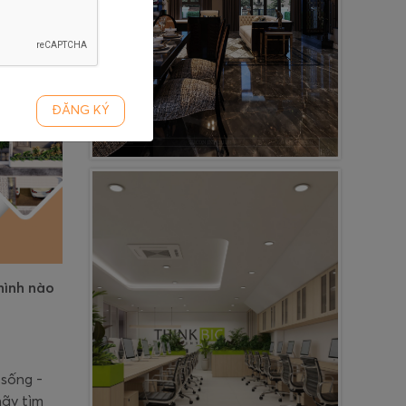
ĐĂNG KÝ
hình nào
 sống -
hãy tìm