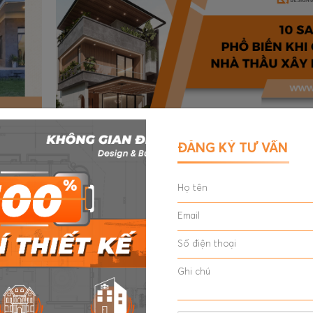
ĐĂNG KÝ TƯ VẤN
ùa Mưa
10 Sai Lầm Phổ Biến Khi Chọn Nhà Thầu Xây Dự
Không Gian Đẹp - KGD Design & Build
Tránh 10 sai lầm khi chọn nhà thầu xây dựng như g
ho
đồng sơ sài, thiếu pháp lý. Xem ngay cách KGD De
hống
Build giải quyết để công trình an toàn & bền vững.
Xem thêm