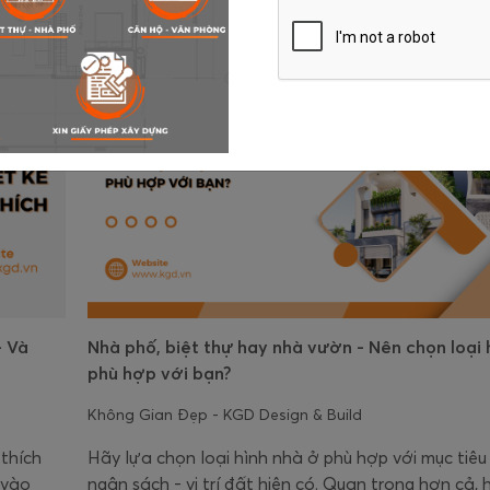
- Và
Nhà phố, biệt thự hay nhà vườn - Nên chọn loại 
phù hợp với bạn?
Không Gian Đẹp - KGD Design & Build
thích
Hãy lựa chọn loại hình nhà ở phù hợp với mục tiêu
 vào
ngân sách - vị trí đất hiện có. Quan trọng hơn cả, 