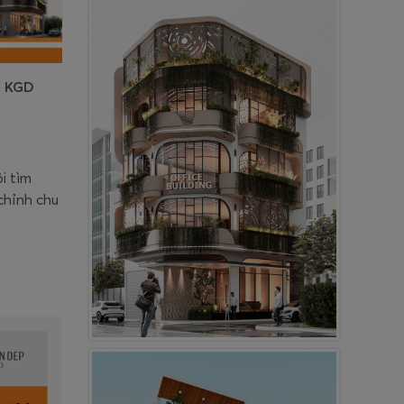
- KGD
i tìm
chỉnh chu