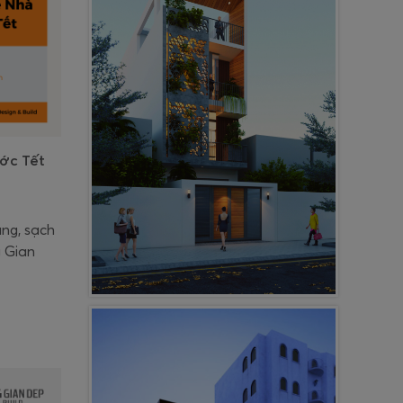
ớc Tết
àng, sạch
g Gian