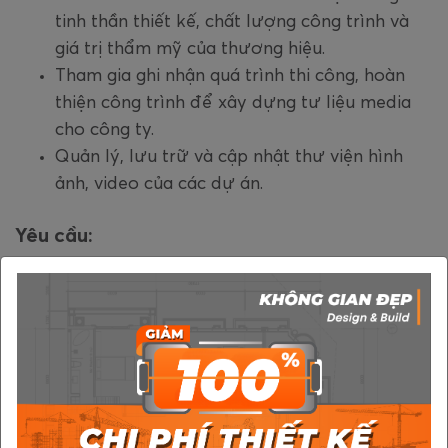
tinh thần thiết kế, chất lượng công trình và
giá trị thẩm mỹ của thương hiệu.
Tham gia ghi nhận quá trình thi công, hoàn
thiện công trình để xây dựng tư liệu media
cho công ty.
Quản lý, lưu trữ và cập nhật thư viện hình
ảnh, video của các dự án.
Yêu cầu:
Có mắt thẩm mỹ tốt, cảm nhận không gian
và ánh sáng trong kiến trúc - nội thất.
Có kinh nghiệm trên 1 năm chụp ảnh, quay
dựng video; sử dụng tốt các phần mềm dựng
phim và chỉnh sửa hình ảnh.
Chủ động, sáng tạo và có tinh thần học hỏi.
Có tinh thần làm việc nhóm, phối hợp tốt với