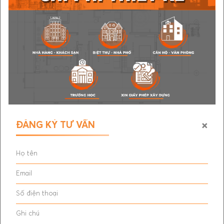
kiến trúc sư, designer và bộ phận marketing.
Quyền lợi:
Môi trường sáng tạo, được tiếp cận nhiều
công trình và dự án thực tế.
Cơ hội phát triển chuyên môn trong lĩnh vực
media cho kiến trúc - nội thất.
Thu nhập từ 9.000.000đ - 12.000.000đ (thỏa
thuận theo năng lực).
×
ĐĂNG KÝ TƯ VẤN
Lương tháng 13, thưởng KPI,...
Nghỉ Lễ/Tết theo quy định Nhà nước.
Tham gia bảo hiểm xã hội đầy đủ.
Địa điểm làm việc: