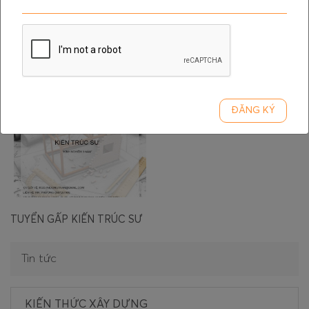
Số 68 đường Song Hành, xã Bà Điểm, Tp. HCM
Gửi CV của bạn về:
kgd.mytran@gmail.com
Bài viết liên quan
ĐĂNG KÝ
TUYỂN GẤP KIẾN TRÚC SƯ
Tin tức
KIẾN THỨC XÂY DỰNG