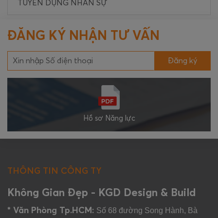
TUYỂN DỤNG NHÂN SỰ
ĐĂNG KÝ NHẬN TƯ VẤN
Đăng ký
Hồ sơ Năng lực
THÔNG TIN CÔNG TY
Không Gian Đẹp - KGD Design & Build
* Văn Phòng Tp.HCM:
Số 68 đường Song Hành, Bà