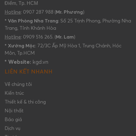
Điểm, Tp. HCM
Hotline
: 0907 287 988 (
Mr. Phương
)
* Văn Phòng Nha Trang
: Số 25 Trịnh Phong, Phường Nha
Trang, Tỉnh Khánh Hòa
Hotline
: 0909 516 265. (
Mr. Lam
)
* Xưởng Mộc
: 72/3C Ấp Mỹ Hòa 1, Trung Chánh, Hóc
Môn, Tp.HCM
* Website:
kgd.vn
LIÊN KẾT NHANH
Về chúng tôi
Kiến trúc
Thiết kế & thi công
Nội thất
Báo giá
Dịch vụ