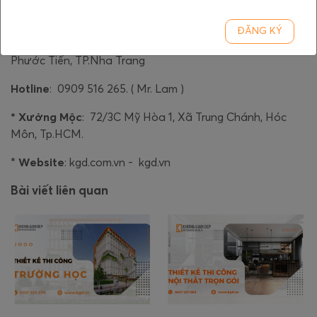
Hotline
: 0907 287 988 ( Mr. Phương )
ĐĂNG KÝ
* Văn Phòng Nha Trang
: Số 25 Trịnh Phong, Phường
Phước Tiến, TP.Nha Trang
Hotline
: 0909 516 265. ( Mr. Lam )
* Xưởng Mộc
: 72/3C Mỹ Hòa 1, Xã Trung Chánh, Hóc
Môn, Tp.HCM.
*
Website
:
kgd.com.vn
-
kgd.vn
Bài viết liên quan
THIẾT KẾ THI CÔNG NỘI
THẤT NHÀ PHỐ HÓC MÔN