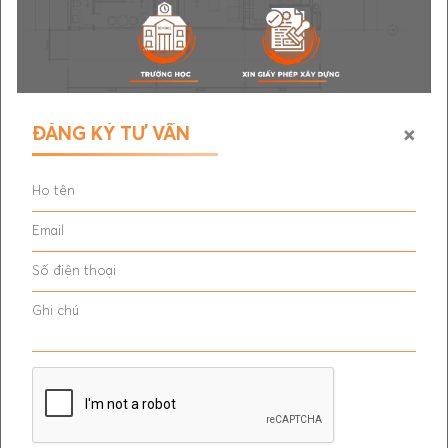
cũng nên yêu cầu nhà thầu cung cấp báo cáo tiến độ
định kỳ để theo dõi quá trình xây dựng.
7/ Đảm bảo chất lượng và hoàn thiện
công trình
×
ĐĂNG KÝ TƯ VẤN
Khi hoàn thành công trình, bạn cần đảm bảo rằng nhà
thầu đã tuân thủ đầy đủ các tiêu chuẩn về chất lượng và
hoàn thiện công trình. Bạn có thể yêu cầu nhà thầu cung
cấp các giấy tờ liên quan đến quy trình xây dựng, kiểm
định và chứng nhận chất lượng để đảm bảo rằng công
trình đáp ứng các tiêu chuẩn và yêu cầu của bạn.
THÔNG TIN CÔNG TY
*
Văn Phòng Tp.HCM
: Số 68 đường Song Hành, Mỹ Hòa
1, Xã Trung Chánh, Huyện Hóc Môn, Tp.HCM.