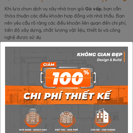
Khi lựa chọn dịch vụ xây nhà trọn gói
Gò vấp
, bạn cần
thỏa thuận các điều khoản hợp đồng với nhà thầu. Bạn
nên yêu cầu rõ ràng các điều khoản liên quan đến chi phí,
tiến độ xây dựng, chất lượng vật liệu, thiết bị và công
nghệ được sử dụ
5/ Đảm bảo bảo hiểm cho công trình
Trong quá trình xây dựng, có thể xảy ra các rủi ro như tai
nạn lao động, hư hỏng tài sản hoặc thiệt hại cho bên
thứ ba. Vì vậy, bạn cần yêu cầu nhà thầu có chế độ bảo
hiểm đầy đủ để đảm bảo an toàn cho công trình và bảo
vệ quyền lợi của bạn trong trường hợp xảy ra sự cố.
6/ Kiểm soát tiến độ xây dựng
Để đảm bảo tiến độ xây dựng và tránh trường hợp nhà
thầu chậm tiến độ hoặc quá hạn, bạn cần có một hợp
đồng rõ ràng và có đầy đủ các cam kết về tiến độ. Bạn