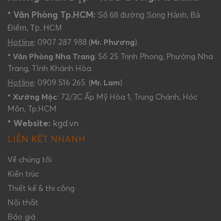
* Văn Phòng Tp.HCM:
Số 68 đường Song Hành, Bà
Điểm, Tp. HCM
Hotline
: 0907 287 988 (
Mr. Phương
)
* Văn Phòng Nha Trang
: Số 25 Trịnh Phong, Phường Nha
Trang, Tỉnh Khánh Hòa
Hotline
: 0909 516 265. (
Mr. Lam
)
* Xưởng Mộc
: 72/3C Ấp Mỹ Hòa 1, Trung Chánh, Hóc
Môn, Tp.HCM
* Website:
kgd.vn
LIÊN KẾT NHANH
Về chúng tôi
Kiến trúc
Thiết kế & thi công
Nội thất
Báo giá