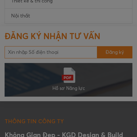
Thiết kế & thi công
Nội thất
ĐĂNG KÝ NHẬN TƯ VẤN
Đăng ký
Hồ sơ Năng lực
THÔNG TIN CÔNG TY
Không Gian Đẹp - KGD Design & Build