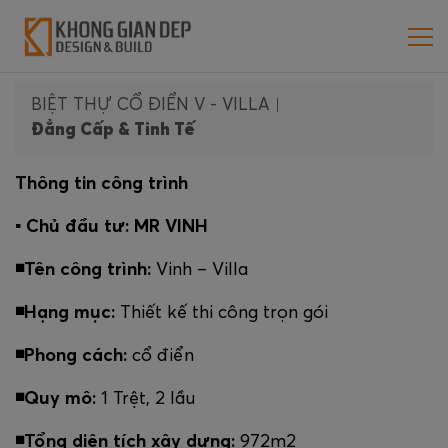
BIỆT THỰ CỔ ĐIỂN V - VILLA
|
Đẳng Cấp & Tinh Tế
Thông tin công trình
▪️ Chủ đầu tư: MR VINH
◾️Tên công trình:
Vinh – Villa
◾️Hạng mục:
Thiết kế thi công trọn gói
◾️Phong cách:
cổ điển
◾️Quy mô:
1 Trệt, 2 lầu
◾️Tổng diện tích xây dựng:
972m2