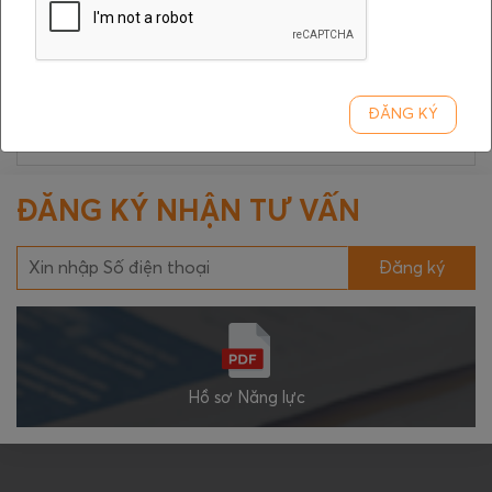
Kiến trúc
Thiết kế & thi công
ĐĂNG KÝ
Nội thất
ĐĂNG KÝ NHẬN TƯ VẤN
Đăng ký
Hồ sơ Năng lực