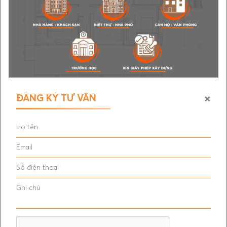
Bài viết liên quan
×
ĐĂNG KÝ TƯ VẤN
THẢO NGUYÊN XANH
COFFEE CATERERS OFFICE
COFFEE
DỰ ÁN CHỢ BIỂN