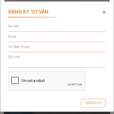
THIẾT KẾ NỘI THẤT PP
THIẾT KẾ NỘI THẤT CĂN
×
ĐĂNG KÝ TƯ VẤN
HOUSE
HỘ
NỘI THẤT ĐẸP NHÀ ANH THƠ
Kiến trúc
Thiết kế & thi công
Nội thất
ĐĂNG KÝ NHẬN TƯ VẤN
Đăng ký
ĐĂNG KÝ